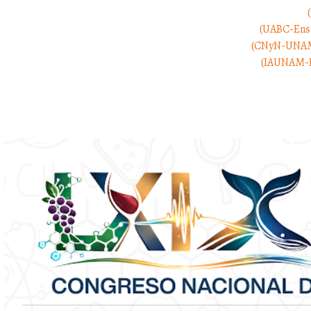
o de Investigación Científica y de Educación Superior de Ensenada
ersidad Autónoma de Baja California, campus Ensenada
(UABC-Ens
Centro de Nanociencias y Nanotecnología de la UNAM
(CNyN-UNAM
 Instituto de Astronomía de la UNAM, campus Ensenada
(IAUNAM-