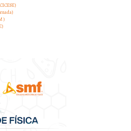
(CICESE)
enada)
 )
E)