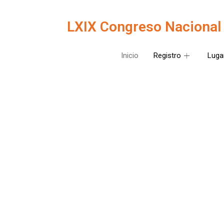
LXIX Congreso Nacional d
Inicio
Registro
Luga
LXI
del
11 al 16 d