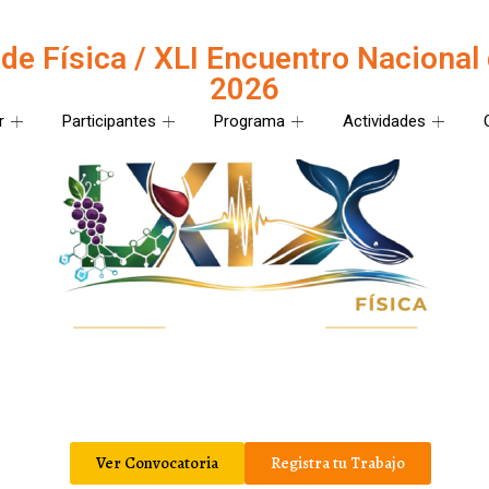
e Física / XLI Encuentro Nacional 
2026
r
Participantes
Programa
Actividades
X Congreso Nacional de Fí
e octubre del 2026, en la Ciudad de Ensenada, Baja Cal
Zona Universitaria de Ensenada, Baja California:
Ver Convocatoria
Registra tu Trabajo